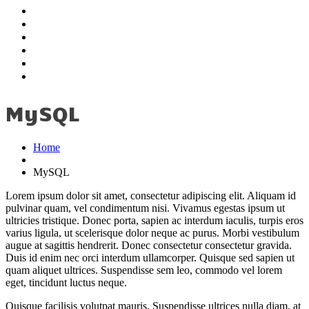
Education
Employment
My Skills
Testimonials
Portfolio
Contact
MySQL
Home
MySQL
Lorem ipsum dolor sit amet, consectetur adipiscing elit. Aliquam id
pulvinar quam, vel condimentum nisi. Vivamus egestas ipsum ut
ultricies tristique. Donec porta, sapien ac interdum iaculis, turpis eros
varius ligula, ut scelerisque dolor neque ac purus. Morbi vestibulum
augue at sagittis hendrerit. Donec consectetur consectetur gravida.
Duis id enim nec orci interdum ullamcorper. Quisque sed sapien ut
quam aliquet ultrices. Suspendisse sem leo, commodo vel lorem
eget, tincidunt luctus neque.
Quisque facilisis volutpat mauris. Suspendisse ultrices nulla diam, at