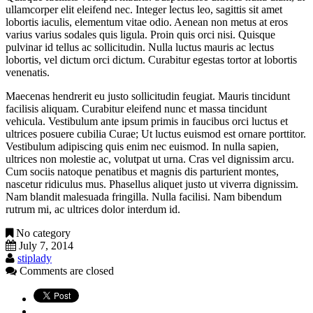
ullamcorper elit eleifend nec. Integer lectus leo, sagittis sit amet
lobortis iaculis, elementum vitae odio. Aenean non metus at eros
varius varius sodales quis ligula. Proin quis orci nisi. Quisque
pulvinar id tellus ac sollicitudin. Nulla luctus mauris ac lectus
lobortis, vel dictum orci dictum. Curabitur egestas tortor at lobortis
venenatis.
Maecenas hendrerit eu justo sollicitudin feugiat. Mauris tincidunt
facilisis aliquam. Curabitur eleifend nunc et massa tincidunt
vehicula. Vestibulum ante ipsum primis in faucibus orci luctus et
ultrices posuere cubilia Curae; Ut luctus euismod est ornare porttitor.
Vestibulum adipiscing quis enim nec euismod. In nulla sapien,
ultrices non molestie ac, volutpat ut urna. Cras vel dignissim arcu.
Cum sociis natoque penatibus et magnis dis parturient montes,
nascetur ridiculus mus. Phasellus aliquet justo ut viverra dignissim.
Nam blandit malesuada fringilla. Nulla facilisi. Nam bibendum
rutrum mi, ac ultrices dolor interdum id.
No category
July 7, 2014
stiplady
Comments are closed