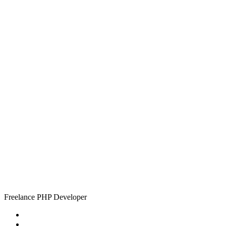
Simon
Tiplady
Freelance PHP Developer
Home
About